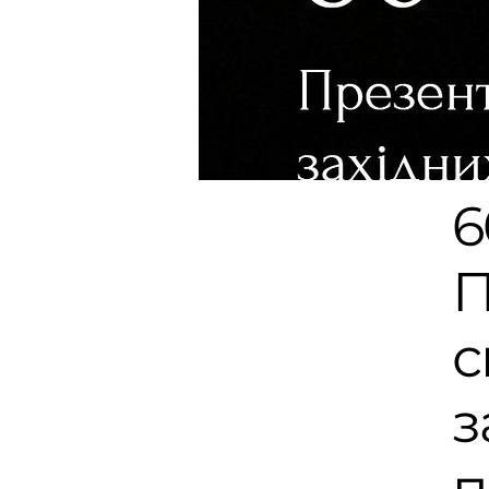
6
П
с
з
п