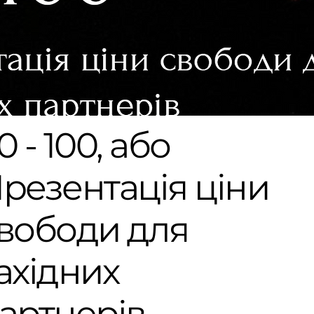
0 - 100, або
резентація ціни
вободи для
ахідних
артнерів.