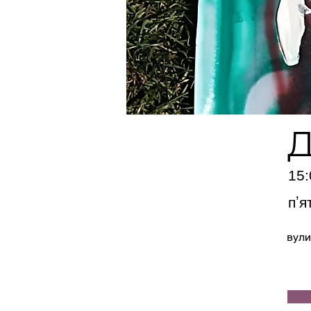
15:
пʼя
вули