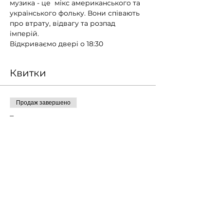
музика - це  мікс американського та 
українського фольку. Вони співають 
про втрату, відвагу та розпад 
імперій. 
Відкриваємо двері о 18:30
Квитки
Продаж завершено
Тип квитка
Brother Hill & Benya
Stewart
Більше інформації
Ціна
Платіть скільки хочете