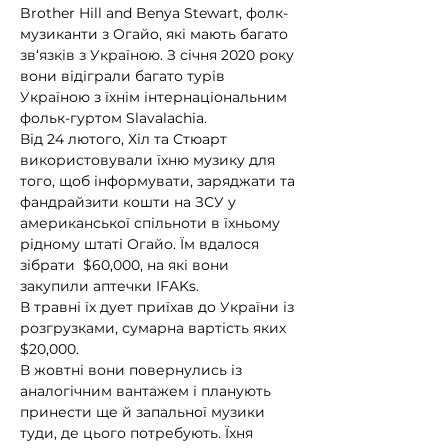
Brother Hill and Benya Stewart, фолк-
музиканти з Огайо, які мають багато 
зв‘язків з Україною. З січня 2020 року 
вони відіграли багато турів 
Україною з їхнім інтернаціональним 
фольк-гуртом Slavalachia.
Від 24 лютого, Хіл та Стюарт 
використовували їхню музику для 
того, щоб інформувати, заряджати та 
фандрайзити кошти на ЗСУ у 
американської спільноти в їхньому 
рідному штаті Огайо. Їм вдалося 
зібрати  $60,000, на які вони 
закупили аптечки IFAKs. 
В травні їх дует приїхав до України із 
розгрузками, сумарна вартість яких 
$20,000. 
В жовтні вони повернулись із 
аналогічним вантажем і планують 
принести ще й запальної музики 
туди, де цього потребують. Їхня 