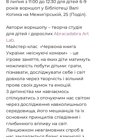
8 липня з 11:00 до 12:30 для дітей 6-9 
років воркшоп у Бібліотеці Валі 
Котика на Межигірській, 25 (Поділ).

Автори воркшопу – творча студія 
для дітей і дорослих 
Abracadabra Art 
Lab
.
Майстер-клас  «Червона книга 
України: неіснуючі комахи»  - це 
ігрове заняття, на яких діти матимуть 
можливість побути дітьми: грати, 
пізнавати, досліджувати себе і світ 
довкола через творчість і вільний 
прояв своїх думок та емоцій.
З дитинства ми навчаємось 
спілкуватись з оточуючим нас світом 
через дослідження навколишнього 
середовища, його мешканців та їх 
основних принципів співдіяння і 
глибинного впливу на світ. 
Ланцюжком невгамовних спроб в 
нас закладається базис взаємодії з 