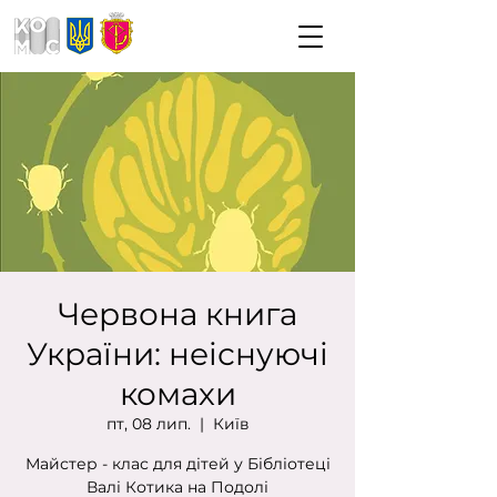
Червона книга
України: неіснуючі
комахи
пт, 08 лип.
  |  
Київ
Майстер - клас для дітей у Бібліотеці
Валі Котика на Подолі