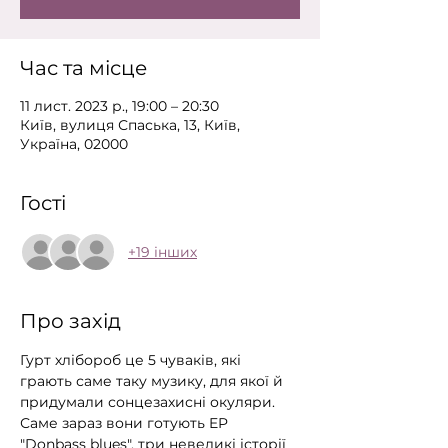
Час та місце
11 лист. 2023 р., 19:00 – 20:30
Київ, вулиця Спаська, 13, Київ,
Україна, 02000
Гості
+19 інших
Про захід
Гурт хлібороб це 5 чуваків, які 
грають саме таку музику, для якої й 
придумали сонцезахисні окуляри. 
Саме зараз вони готують EP 
"Donbass blues", три невеликі історії 