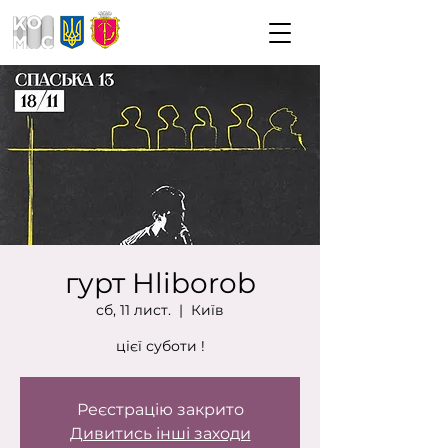
гурт Hliborob
сб, 11 лист.
  |  
Київ
цієї суботи !
Реєстрацію закрито
Дивитись інші заходи