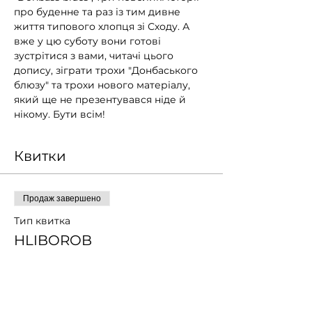
про буденне та раз із тим дивне 
життя типового хлопця зі Сходу. А 
вже у цю суботу вони готові 
зустрітися з вами, читачі цього 
допису, зіграти трохи "Донбаського 
блюзу" та трохи нового матеріалу, 
який ще не презентувався ніде й 
нікому. Бути всім!
Квитки
Продаж завершено
Тип квитка
HLIBOROB
Ціна
Платіть скільки хочете