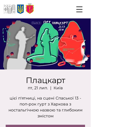
Плацкарт
пт, 21 лип.
  |  
Київ
цієї п'ятниці, на сцені Спаської 13 -
поп-рок гурт з Харкова з
ностальгічною назвою та глибоким
змістом