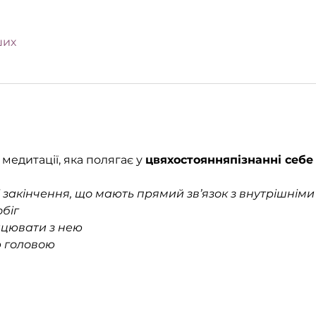
ших
 медитації, яка полягає у 
цвяхостояння
пізнанні себе
 закінчення, що мають прямий зв’язок з внутрішнім
біг
ацювати з нею
єю головою