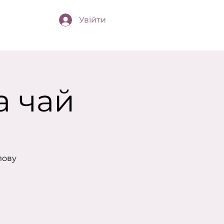
Увійти
 чай
лову