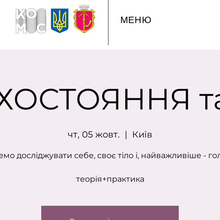
МЕНЮ
ХОСТОЯННЯ та
чт, 05 жовт.
  |  
Київ
емо досліджувати себе, своє тіло і, найважливіше - го
теорія+практика