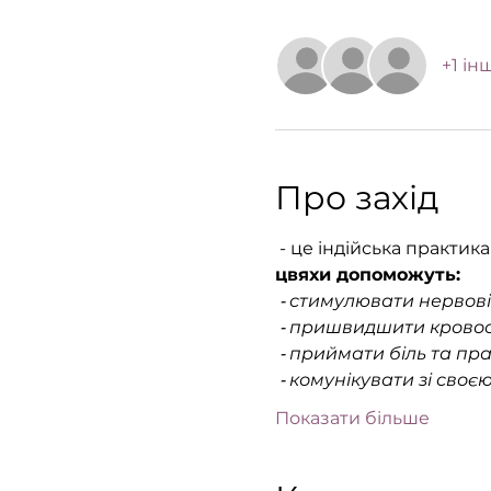
+1 ін
Про захід
 - це індійська практика
цвяхи допоможуть:
 ⁃ стимулювати нервові
 ⁃ пришвидшити кровоо
 ⁃ приймати біль та пр
 ⁃ комунікувати зі сво
Показати більше