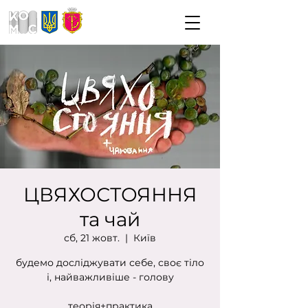
ЦВЯХОСТОЯННЯ
та чай
сб, 21 жовт.
  |  
Київ
будемо досліджувати себе, своє тіло
і, найважливіше - голову
теорія+практика