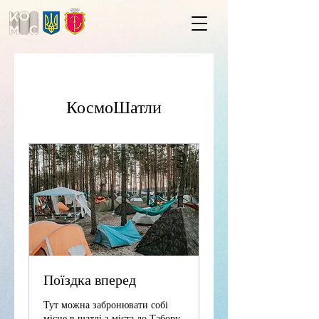
КосмоШатли
Поїздка вперед
Тут можна забронювати собі
місце в шатлі з міста до Табору