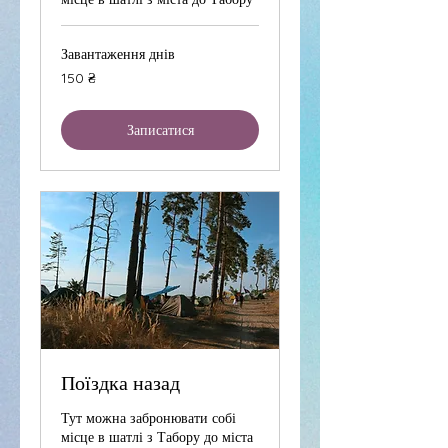
Завантаження днів
150
150 ₴
українських
гривень
Записатися
Поїздка назад
Тут можна забронювати собі
місце в шатлі з Табору до міста