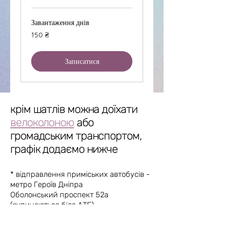
Завантаження днів
150
150 ₴
українських
гривень
Записатися
крім шатлів можна доїхати
велоколоною
або
громадським транспортом,
графік додаємо нижче
* відправлення приміських автобусів -
метро Героїв Дніпра
Оболонський проспект 52а
(зупиняються біля АТБ)
їхати в напрямку Ровжі,
до кінцевої